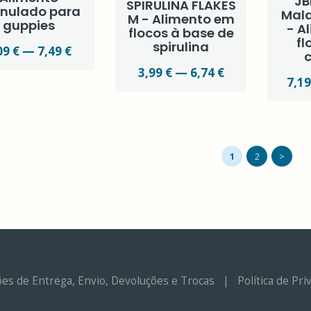
JB
SPIRULINA FLAKES
nulado para
Mala
M - Alimento em
guppies
- A
flocos à base de
fl
spirulina
09 € — 7,49 €
c
3,99 € — 6,74 €
7,19
1
2
>
es de Entrega, Envio, Devoluções e Trocas
|
Política de Pr