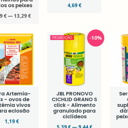
os os peixes
4,69 €
9 € — 13,29 €
-
10
%
PROMOÇÃO
ra Artemia-
JBL PRONOVO
Se
x - ovos de
CICHLID GRANO S
témia vivos
click - Alimento
sup
ara eclosão
granulado para
dá
ciclídeos
peix
1,19 €
5,39 € — 9,44 €