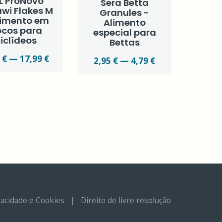
L ProNovo
Sera Betta
wi Flakes M
Granules -
limento em
Alimento
ocos para
especial para
iclídeos
Bettas
 € — 17,99 €
2,95 € — 4,79 €
ivacidade e Cookies
|
Direito de livre resolução