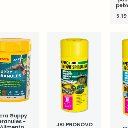
peix
5,19
era Guppy
Granules -
JBL PRONOVO
Alimento