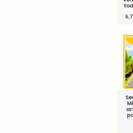
tod
6,7
Se
Mi
ar
p