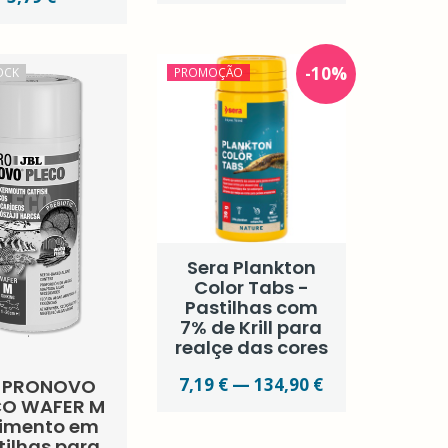
-
10
%
OCK
PROMOÇÃO
Sera Plankton
Color Tabs -
Pastilhas com
7% de Krill para
realçe das cores
7,19 € — 134,90 €
L PRONOVO
CO WAFER M
limento em
tilhas para