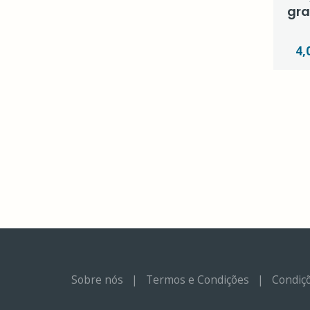
gra
4,
Sobre nós
|
Termos e Condições
|
Condiçõ