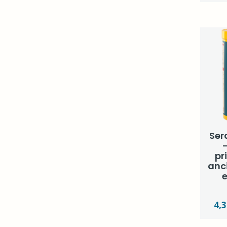
Ser
pr
anci
e
4,3