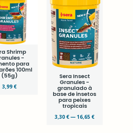
ra Shrimp
ranules -
mento para
rões 100ml
(55g)
Sera Insect
Granules -
3,99 €
granulado à
base de insetos
para peixes
tropicais
3,30 € — 16,65 €