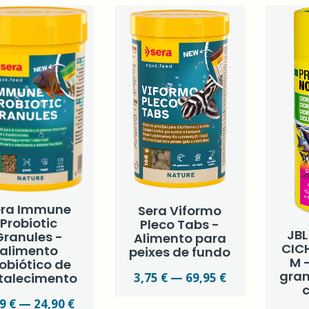
era Immune
Sera Viformo
Probiotic
Pleco Tabs -
JB
Granules -
Alimento para
CIC
alimento
peixes de fundo
M 
obiótico de
gra
3,75 € — 69,95 €
rtalecimento
c
9 € — 24,90 €