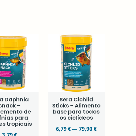
ra Daphnia
Sera Cichlid
snack -
Sticks - Alimento
lemento de
base para todos
fnias para
os ciclídeos
es tropicais
6,79 € — 79,90 €
3,79 €