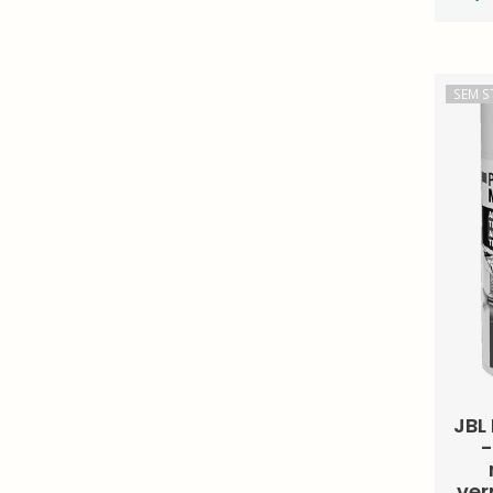
SEM S
JBL
-
ver