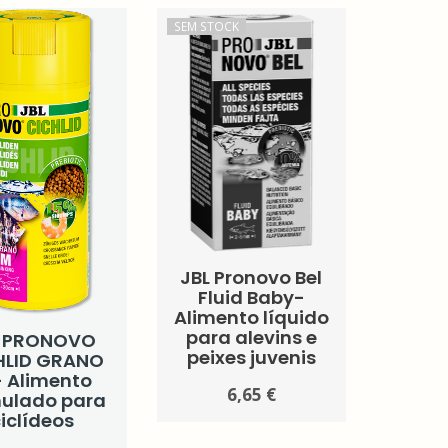
SEM STOCK
JBL Pronovo Bel
Fluid Baby-
Alimento líquido
para alevins e
L PRONOVO
peixes juvenis
HLID GRANO
- Alimento
6,65 €
nulado para
iclídeos