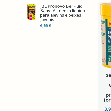
JBL Pronovo Bel Fluid
Baby- Alimento líquido
para alevins e peixes
juvenis
6,65 €
S
pr
fo
3,9