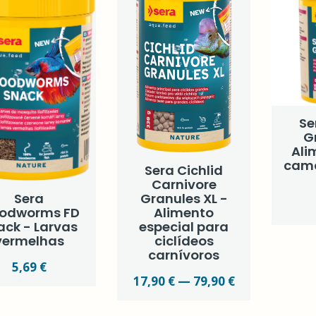
Se
G
Ali
cama
Sera Cichlid
Carnivore
Sera
Granules XL -
oodworms FD
Alimento
ack - Larvas
especial para
vermelhas
ciclídeos
carnívoros
5,69 €
17,90 € — 79,90 €