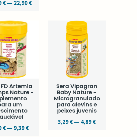
9 € — 22,90 €
 FD Artemia
Sera Vipagran
mps Nature -
Baby Nature -
plemento
Microgranulado
para um
para alevins e
escimento
peixes juvenis
audável
3,29 € — 4,89 €
9 € — 9,39 €