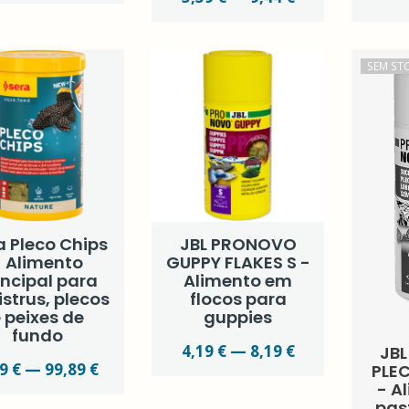
SEM ST
a Pleco Chips
JBL PRONOVO
- Alimento
GUPPY FLAKES S -
incipal para
Alimento em
strus, plecos
flocos para
 peixes de
guppies
fundo
4,19 € — 8,19 €
JB
9 € — 99,89 €
PLE
- A
pas