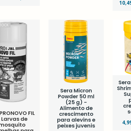
10,4
TOCK
Sera
Shri
Sera Micron
Su
Powder 50 ml
(25 g) -
cr
Alimento de
s
 PRONOVO FIL
crescimento
 Larvas de
para alevins e
4,9
mosquito
peixes juvenis
melhas para