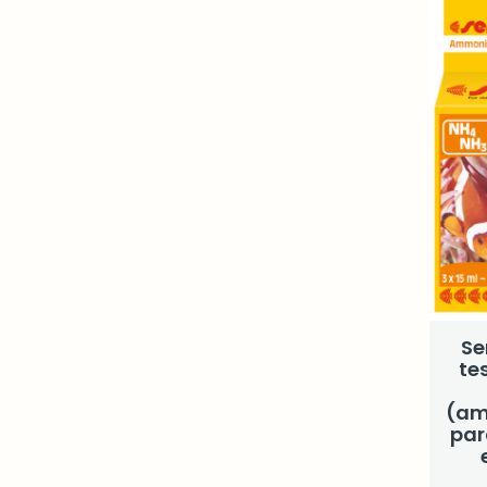
Se
te
(am
par