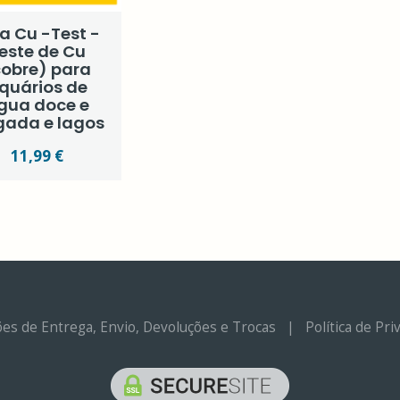
a Cu -Test -
este de Cu
cobre) para
quários de
gua doce e
gada e lagos
11,99 €
es de Entrega, Envio, Devoluções e Trocas
|
Política de Pr