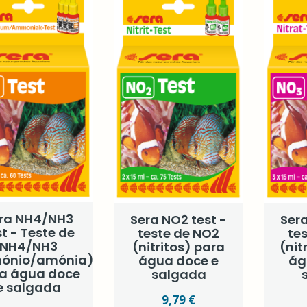
ra NH4/NH3
Sera NO2 test -
Sera
st - Teste de
teste de NO2
te
NH4/NH3
(nitritos) para
(nit
ónio/amónia)
água doce e
ág
a água doce
salgada
e salgada
9,79 €