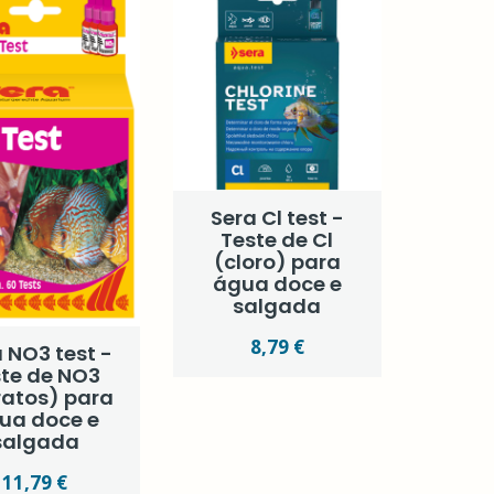
Sera Cl test -
Teste de Cl
(cloro) para
água doce e
salgada
8,79 €
 NO3 test -
ste de NO3
ratos) para
ua doce e
salgada
11,79 €