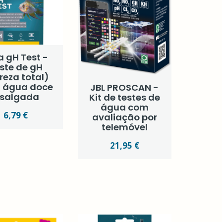
a gH Test -
ste de gH
reza total)
 água doce
JBL PROSCAN -
 salgada
Kit de testes de
água com
6,79 €
avaliação por
telemóvel
21,95 €