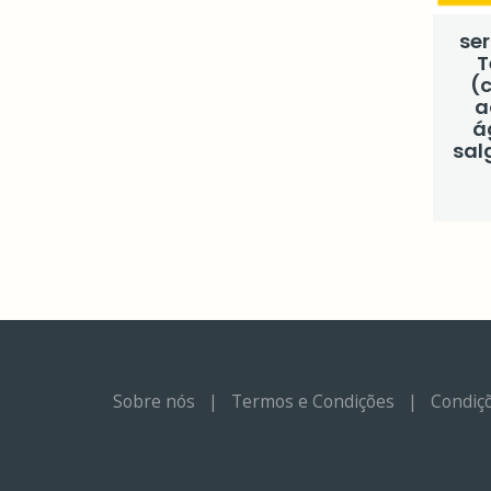
ser
T
(
a
á
sal
Sobre nós
|
Termos e Condições
|
Condiçõ