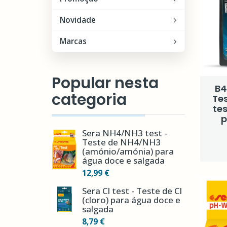
Novidade
Marcas
Popular nesta
B4
categoria
Tes
tes
p
Sera NH4/NH3 test -
Teste de NH4/NH3
(amónio/amónia) para
água doce e salgada
12,99 €
Sera Cl test - Teste de Cl
(cloro) para água doce e
salgada
8,79 €