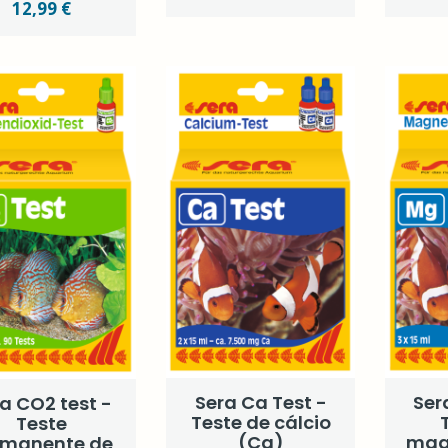
12,99 €
Sera Ca Test -
Ser
a CO2 test -
Teste de cálcio
Teste
(Ca)
mag
rmanente de