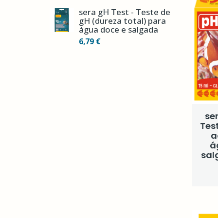
sera gH Test - Teste de
gH (dureza total) para
água doce e salgada
6,79 €
se
Tes
a
á
sal