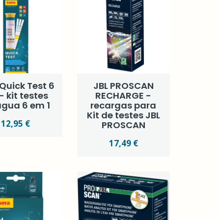
Quick Test 6
JBL PROSCAN
 - kit testes
RECHARGE -
água 6 em 1
recargas para
Kit de testes JBL
12,95 €
PROSCAN
17,49 €