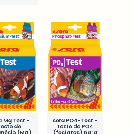
a Mg Test -
sera PO4-Test -
Teste de
Teste de PO4
nésio (Mg)
(fosfatos) para