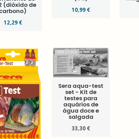
 (dióxido de
10,99 €
carbono)
12,29 €
SEM STOCK
Sera aqua-test
set - Kit de
testes para
aquários de
água doce e
salgada
33,30 €