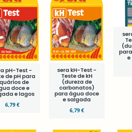
ser
Te
(du
para
e
sera kH-Test -
ra pH-Test -
Teste de kH
te de pH para
(dureza de
quários de
carbonatos)
gua doce e
para água doce
gada e lagos
e salgada
6,79 €
6,79 €